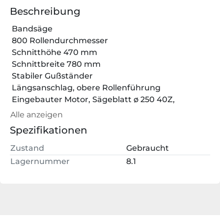
Beschreibung
 Bandsäge
 800 Rollendurchmesser
 Schnitthöhe 470 mm
 Schnittbreite 780 mm
 Stabiler Gußständer
 Längsanschlag, obere Rollenführung
 Eingebauter Motor, Sägeblatt ø 250 40Z, 
 Gewicht 800 kg
Alle anzeigen
 Höhe 2400 mm
Spezifikationen
Zustand
Gebraucht
Lagernummer
8.1