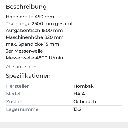
Beschreibung
Hobelbreite 450 mm
Tischlänge 2500 mm gesamt
Aufgabentisch 1500 mm 
Maschinenhöhe 820 mm
max. Spandicke 15 mm 
3er Messerwelle
Messerwelle 4800 U/min 
Motorleistung 4 PS
Alle anzeigen
Gewicht 660 kg
Spezifikationen
Hersteller
Hombak
Modell
HA 4
Zustand
Gebraucht
Lagernummer
13.2