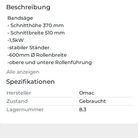
Beschreibung
 Bandsäge
 - Schnitthöhe 370 mm
 - Schnittbreite 510 mm
 -1,5kW
 -stabiler Ständer
 -600mm Ø Rollenbreite
 -obere und untere Rollenführung
 - Transportmaß: 1100 x 2000 x 650 mm, 325 kg
Alle anzeigen
Spezifikationen
Hersteller
Omac
Zustand
Gebraucht
Lagernummer
8.3