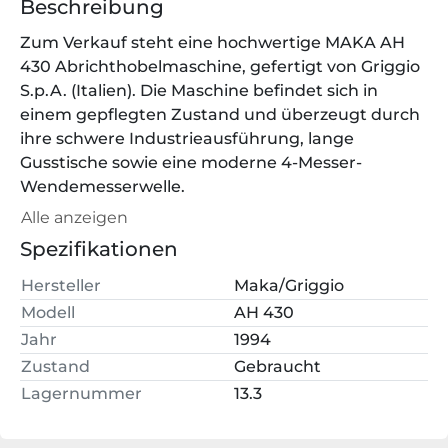
Beschreibung
Zum Verkauf steht eine hochwertige MAKA AH 
430 Abrichthobelmaschine, gefertigt von Griggio 
S.p.A. (Italien). Die Maschine befindet sich in 
einem gepflegten Zustand und überzeugt durch 
ihre schwere Industrieausführung, lange 
Gusstische sowie eine moderne 4-Messer-
Wendemesserwelle.
Alle anzeigen
Ausgestattet ist die Maschine mit einem 2600 
Spezifikationen
mm langen Abrichttisch, einem Centrofix-
Abrichtanschlag (neigbar) sowie einer 4-Messer-
Hersteller
Maka/Griggio
Hobelwelle mit Wendemessern. Ein Satz 
Modell
AH 430
Ersatzmesser gehört ebenfalls zum 
Jahr
1994
Lieferumfang.
Zustand
Gebraucht
Lagernummer
13.3
Ideal geeignet für Schreinereien, Tischlereien und 
den professionellen Holzbau.