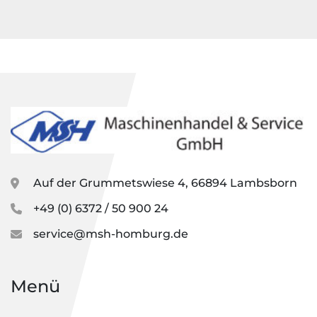
Technische Daten
Hersteller: MAKA / Griggio S.p.A.
Modell: AH 430
Baujahr: 1994
Hobelbreite: 430 mm
Tischlänge: 2,600 mm
Spannung: 400 V
CE-Ausführung
Ausstattung
Auf der Grummetswiese 4, 66894 Lambsborn
2,600 mm lange Präzisions-Gusstische
Abrichtanschlag, stufenlos neigbar
+49 (0) 6372 / 50 900 24
4-Messer-Hobelwelle mit Wendemessern 
service@msh-homburg.de
Centrofix
Satz Ersatzmesser im Lieferumfang
Massive Industrieausführung
Menü
Großer Aluminium-Abrichtanschlag
Sicherheits-Hobelwellenschutz